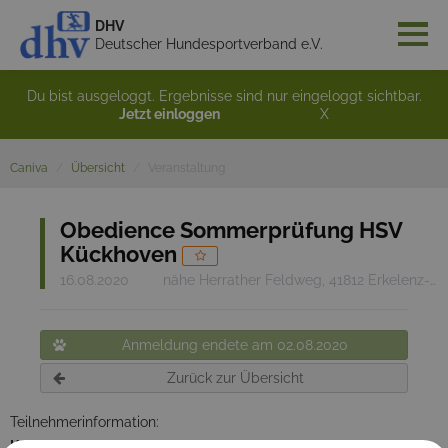
DHV
Deutscher Hundesportverband e.V.
Du bist ausgeloggt. Ergebnisse sind nur eingeloggt sichtbar.
Jetzt einloggen
X
Caniva
Übersicht
Veranstaltung
Obedience Sommerprüfung HSV
Kückhoven
16.08.2020
nähe Herrather Feldweg, 41812 Erkelenz-Mennekrath
Anmeldung endete am 02.08.2020
Zurück zur Übersicht
Teilnehmerinformation:
Keine Meldung über Caniva.