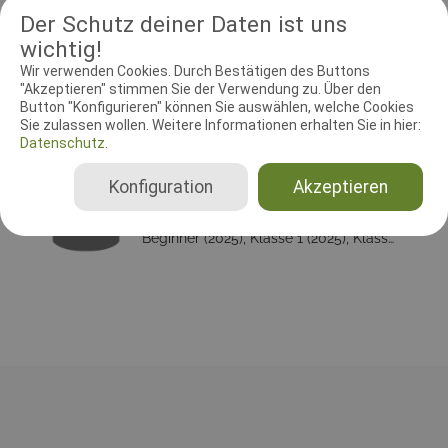
Der Schutz deiner Daten ist uns
Bitte unbedingt Meldeformular an Meldestelle (birgit.siegel@t-
online.de) schicken!
wichtig!
Wir verwenden Cookies. Durch Bestätigen des Buttons
"Akzeptieren" stimmen Sie der Verwendung zu. Über den
Button "Konfigurieren" können Sie auswählen, welche Cookies
RICHTER UND HELFER
Sie zulassen wollen. Weitere Informationen erhalten Sie in hier:
Datenschutz.
Leistungsrichter
Konfiguration
Akzeptieren
Zeynep Tekin
Deutschland
Beginner (2025), Klasse 1 (2025), Klasse 2 (2025), Klasse 3 (2025), Senioren (2025)